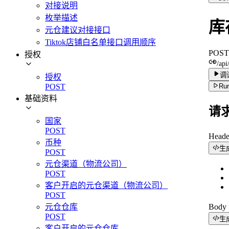
对接说明
枚举描述
库
元仓建议对接接口
Tiktok店铺白名单接口调用顺序
POST
授权
/api
调
授权
Run
POST
基础资料
请
国家
POST
Head
币种
生
POST
元仓渠道（物流公司）
POST
客户开启的元仓渠道（物流公司）
POST
元仓仓库
Bod
POST
生
客户开启的元仓仓库