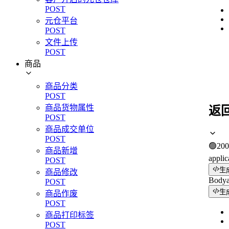
POST
元仓平台
POST
文件上传
POST
商品
商品分类
POST
商品货物属性
返
POST
商品成交单位
POST
🟢
200
商品新增
applic
POST
生
商品修改
Body
POST
生
商品作废
POST
商品打印标签
POST