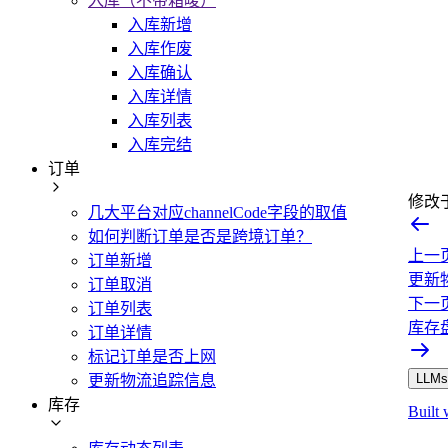
入库（不带箱唛）
入库新增
入库作废
入库确认
入库详情
入库列表
入库完结
订单
修改
几大平台对应channelCode字段的取值
如何判断订单是否是跨境订单？
上一
订单新增
更新
订单取消
下一
订单列表
库存
订单详情
标记订单是否上网
LLMs.
更新物流追踪信息
库存
Built 