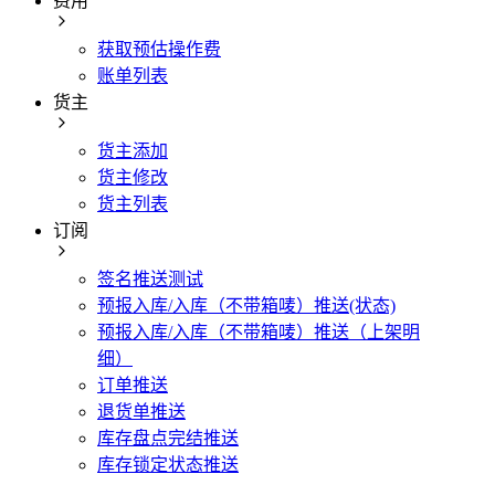
费用
获取预估操作费
账单列表
货主
货主添加
货主修改
货主列表
订阅
签名推送测试
预报入库/入库（不带箱唛）推送(状态)
预报入库/入库（不带箱唛）推送（上架明
细）
订单推送
退货单推送
库存盘点完结推送
库存锁定状态推送